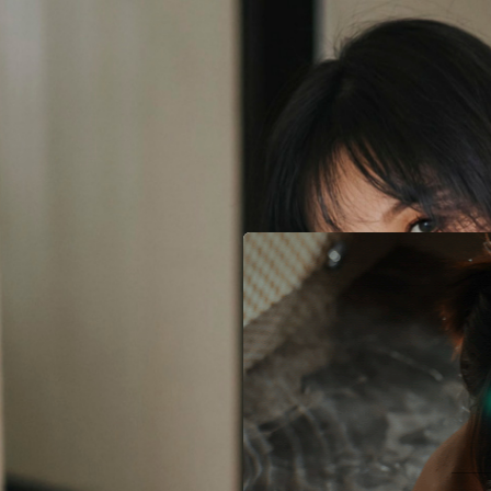
已
有帳號就登