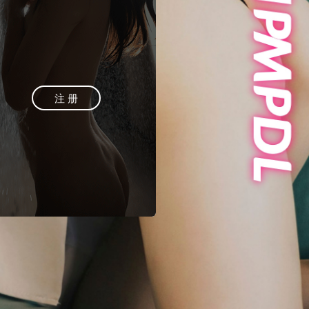
登 录
注 册